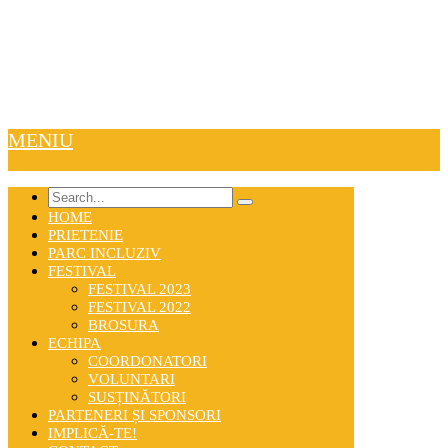
MENIU
HOME
PRIETENIE
PARC INCLUZIV
FESTIVAL
FESTIVAL 2023
FESTIVAL 2022
BROSURA
ECHIPA
COORDONATORI
VOLUNTARI
SUSȚINĂTORI
PARTENERI ȘI SPONSORI
IMPLICĂ-TE!