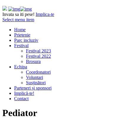
Invata sa iti pese!
Implica-te
Select menu item
Home
Prietenie
Parc incluziv
Festival
Festival 2023
Festival 2022
Brosura
Echipa
Coordonatori
Voluntari
Susținători
Parteneri și sponsori
Implică-te!
Contact
Pediator