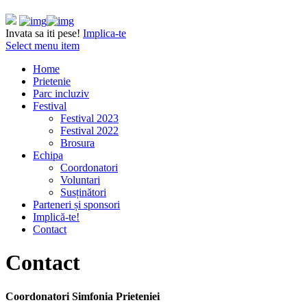
Invata sa iti pese!
Implica-te
Select menu item
Home
Prietenie
Parc incluziv
Festival
Festival 2023
Festival 2022
Brosura
Echipa
Coordonatori
Voluntari
Susținători
Parteneri și sponsori
Implică-te!
Contact
Contact
Coordonatori Simfonia Prieteniei