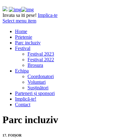
Invata sa iti pese!
Implica-te
Select menu item
Home
Prietenie
Parc incluziv
Festival
Festival 2023
Festival 2022
Brosura
Echipa
Coordonatori
Voluntari
Susținători
Parteneri și sponsori
Implică-te!
Contact
Parc incluziv
17. FOIȘOR