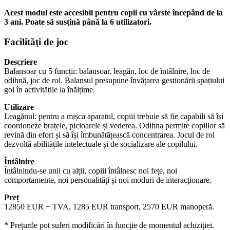
Acest modul este accesibil pentru copii cu vârste începând de la
3 ani. Poate să susțină până la 6 utilizatori.
Facilităţi de joc
Descriere
Balansoar cu 5 funcții: balansoar, leagăn, loc de întâlnire, loc de
odihnă, joc de rol. Balansul presupune învățarea gestionării spațiului
gol în activitățile la înălțime.
Utilizare
Leagănul: pentru a mișca aparatul, copiii trebuie să fie capabili să își
coordoneze brațele, picioarele și vederea. Odihna permite copiilor să
revină din efort și să își îmbunătățească concentrarea. Jocul de rol
dezvoltă abilitățile intelectuale și de socializare ale copilului.
Întâlnire
Întâlnindu-se unii cu alții, copiii întâlnesc noi fețe, noi
comportamente, noi personalități și noi moduri de interacționare.
Preț
12850 EUR + TVA, 1285 EUR transport, 2570 EUR manoperă.
* Prețurile pot suferi modificări în funcție de momentul achiziției.