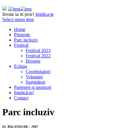
Invata sa iti pese!
Implica-te
Select menu item
Home
Prietenie
Parc incluziv
Festival
Festival 2023
Festival 2022
Brosura
Echipa
Coordonatori
Voluntari
Susținători
Parteneri și sponsori
Implică-te!
Contact
Parc incluziv
02. BALANSOAR – J987